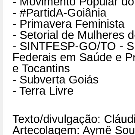
- Movimento Popular do
- #PartidA-Goiânia
- Primavera Feminista
- Setorial de Mulheres
-
SINTFESP-GO/TO - Sin
Federais em Saúde e Pr
e Tocantins
- Subverta Goiás
- Terra Livre
Texto/divulgação: Cláu
Artecolagem: Aymê So