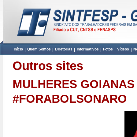
Início
|
Quem Somos
|
Diretorias
|
Informativos
|
Fotos
|
Vídeos
|
No
Outros sites
MULHERES GOIANAS
#FORABOLSONARO