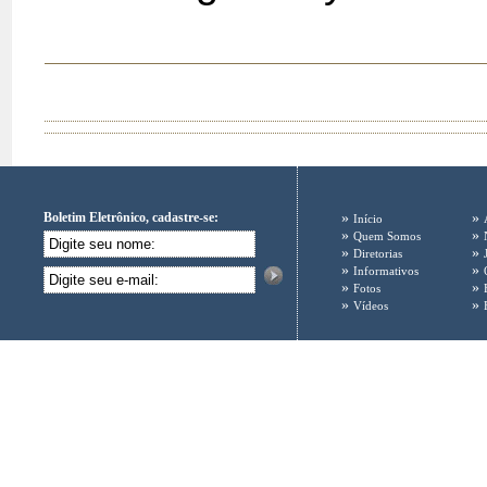
Boletim Eletrônico, cadastre-se:
»
»
Início
»
»
Quem Somos
»
»
Diretorias
»
»
Informativos
»
»
Fotos
»
»
Vídeos