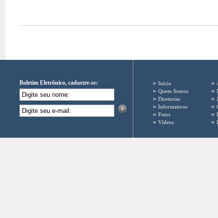
Boletim Eletrônico, cadastre-se:
»
»
Início
»
»
Quem Somos
»
»
Diretorias
»
»
Informativos
»
»
Fotos
»
»
Vídeos