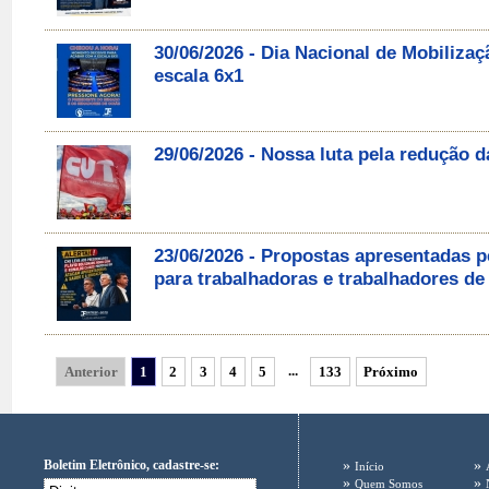
30/06/2026 - Dia Nacional de Mobilizaç
escala 6x1
29/06/2026 - Nossa luta pela redução d
23/06/2026 - Propostas apresentadas 
para trabalhadoras e trabalhadores de
...
Anterior
1
2
3
4
5
133
Próximo
Boletim Eletrônico, cadastre-se:
»
»
Início
»
»
Quem Somos