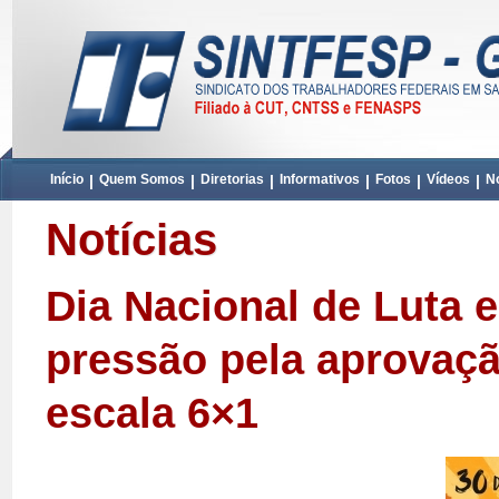
Início
|
Quem Somos
|
Diretorias
|
Informativos
|
Fotos
|
Vídeos
|
No
Notícias
Dia Nacional de Luta 
pressão pela aprovaç
escala 6×1