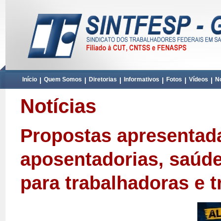
Início
|
Quem Somos
|
Diretorias
|
Informativos
|
Fotos
|
Vídeos
|
No
Notícias
Propostas apresentada
aposentadorias, saúd
para trabalhadoras e t