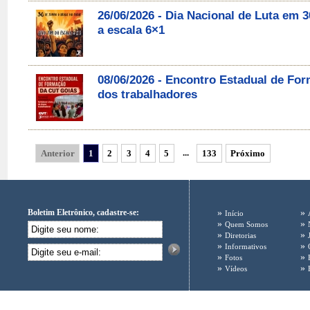
26/06/2026 - Dia Nacional de Luta em
a escala 6×1
08/06/2026 - Encontro Estadual de For
dos trabalhadores
...
Anterior
1
2
3
4
5
133
Próximo
Boletim Eletrônico, cadastre-se:
»
»
Início
»
»
Quem Somos
»
»
Diretorias
»
»
Informativos
»
»
Fotos
»
»
Vídeos