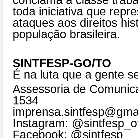
conclama a classe traba
toda iniciativa que repr
ataques aos direitos hi
população brasileira.
SINTFESP-GO/TO
É na luta que a gente s
Assessoria de Comunic
1534
imprensa.sintfesp@gma
Instagram: @sintfesp_of
Facebook: @sintfesp