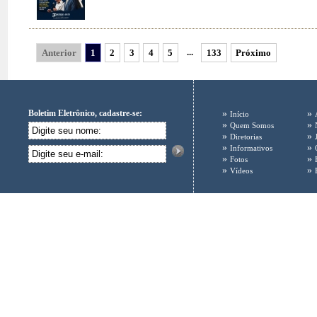
...
Anterior
1
2
3
4
5
133
Próximo
Boletim Eletrônico, cadastre-se:
»
»
Início
»
»
Quem Somos
»
»
Diretorias
»
»
Informativos
»
»
Fotos
»
»
Vídeos