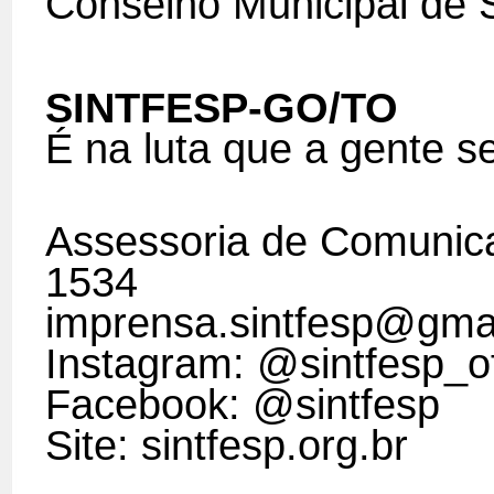
Conselho Municipal de 
SINTFESP-GO/TO
É na luta que a gente s
Assessoria de Comunic
1534
imprensa.sintfesp@gma
Instagram: @sintfesp_of
Facebook: @sintfesp
Site: sintfesp.org.br