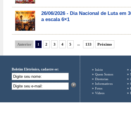
26/06/2026 - Dia Nacional de Luta em
a escala 6×1
...
Anterior
1
2
3
4
5
133
Próximo
Boletim Eletrônico, cadastre-se:
»
»
Início
»
»
Quem Somos
»
»
Diretorias
»
»
Informativos
»
»
Fotos
»
»
Vídeos