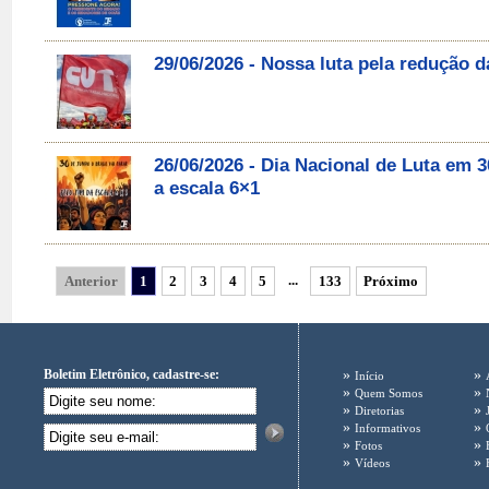
29/06/2026 - Nossa luta pela redução d
26/06/2026 - Dia Nacional de Luta em
a escala 6×1
...
Anterior
1
2
3
4
5
133
Próximo
Boletim Eletrônico, cadastre-se:
»
»
Início
»
»
Quem Somos
»
»
Diretorias
»
»
Informativos
»
»
Fotos
»
»
Vídeos