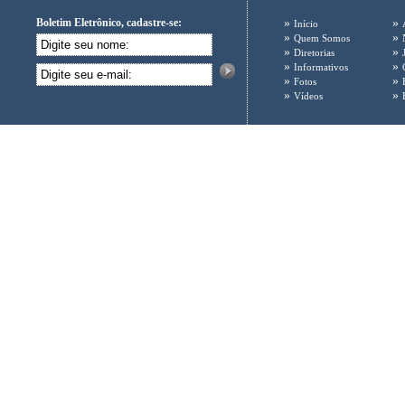
Boletim Eletrônico, cadastre-se:
»
»
Início
»
»
Quem Somos
»
»
Diretorias
»
»
Informativos
»
»
Fotos
»
»
Vídeos