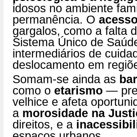
idosos no ambiente famil
permanência. O
acesso
gargalos, como a falta 
Sistema Único de Saúde
intermediários de cuidad
deslocamento em regiões
Somam-se ainda as
bar
como o
etarismo
— prec
velhice e afeta oportuni
a
morosidade na Justi
direitos, e a
inacessibi
espaços urbanos.